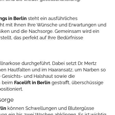
ngs in Berlin
steht ein ausführliches
icht mit Ihnen Ihre Wünsche und Erwartungen und
siken und die Nachsorge. Gemeinsam wird ein
tellt, das perfekt auf Ihre Bedürfnisse
ollnarkose durchgeführt. Dabei setzt Dr. Mertz
ichen Hautfalten und im Haaransatz, um Narben so
ie Gesichts- und Halshaut sowie die
n beim
Facelift in Berlin
gestrafft, überschüssige
sitioniert.
sorge
lin
können Schwellungen und Blutergüsse
 von ein bis zwei Wochen abklingen. Es ist wichtig,