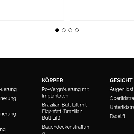
KÖRPER
GESICHT
ößerung
Po-Vergrößerung mit
Augenlidst
Implantaten
inerung
Oberlidstr
Brazilian Butt Lift mit
Unterlidstr
Eigenfett (Brazilian
inerung
Facelift
Butt Lift)
Bauchdeckenstraffun
ung
g