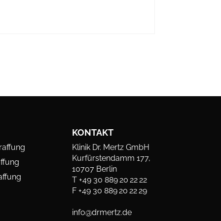
KONTAKT
raffung
Klinik Dr. Mertz GmbH
Kurfürstendamm 177,
affung
10707 Berlin
affung
T +49 30 889 20 22 22
F +49 30 889 20 22 29
info@drmertz.de