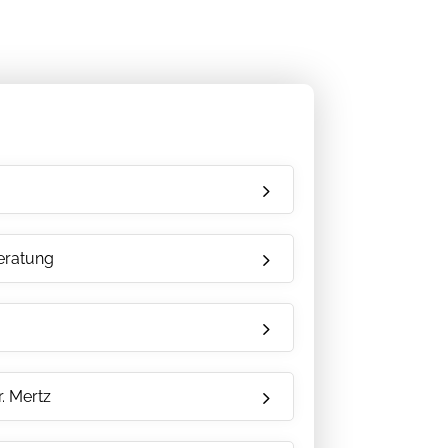
eratung
. Mertz