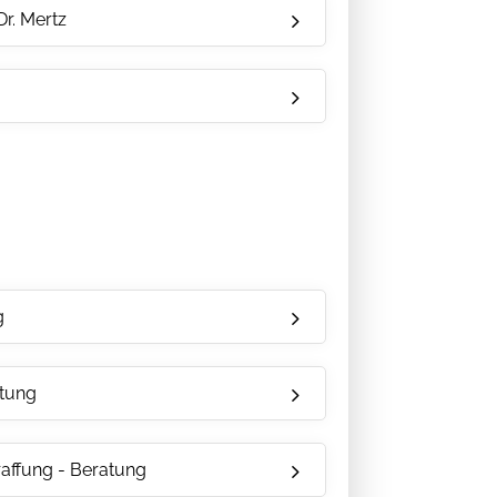
Dr. Mertz
g
atung
raffung - Beratung