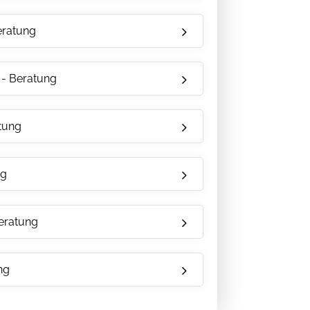
eratung
) - Beratung
tung
ng
eratung
ng