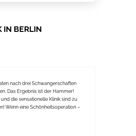
 IN BERLIN
naten nach drei Schwangerschaften
Ich habe 
sen. Das Ergebnis ist der Hammer!
vergrößer
 und die sensationelle Klinik sind zu
Brust, wi
n! Wenn eine Schönheitsoperation –
zufrieden
meine Fra
Mertz nur