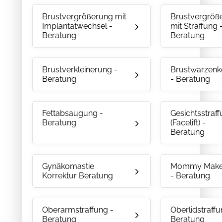
Brustvergrößerung mit
Brustvergröß
Implantatwechsel -
mit Straffung 
Beratung
Beratung
Brustverkleinerung -
Brustwarzenk
Beratung
- Beratung
Fettabsaugung -
Gesichtsstraf
Beratung
(Facelift) -
Beratung
Gynäkomastie
Mommy Make
Korrektur Beratung
- Beratung
Oberarmstraffung -
Oberlidstraffu
Beratung
Beratung